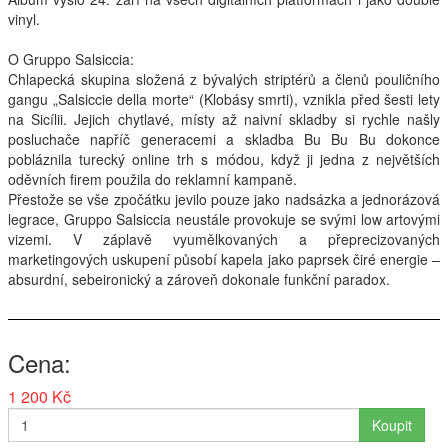
vinyl.
Interpreti
O Gruppo Salsiccia:
Chlapecká skupina složená z bývalých striptérů a členů pouličního
gangu „Salsiccie della morte“ (Klobásy smrti), vznikla před šesti lety
na Sicílii. Jejich chytlavé, místy až naivní skladby si rychle našly
posluchače napříč generacemi a skladba Bu Bu Bu dokonce
pobláznila turecký online trh s módou, když ji jedna z největších
oděvních firem použila do reklamní kampaně.
Přestože se vše zpočátku jevilo pouze jako nadsázka a jednorázová
legrace, Gruppo Salsiccia neustále provokuje se svými low artovými
vizemi. V záplavě vyumělkovaných a přeprecizovaných
marketingových uskupení působí kapela jako paprsek čiré energie –
absurdní, sebeironický a zároveň dokonale funkční paradox.
Cena
1 200 Kč
Koupit