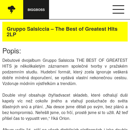
Vše
Gruppo Salsiccia – The Best of Greatest Hits
2LP
Audio
Popis:
Oblečení
Debutové dvojalbum Gruppo Salsiccia
THE
BEST
OF
GREATEST
Knihy
HITS
je několikaletým záznamem společné tvorby v pražském
podzemním studiu. Hudební formát, který zcela ignoruje veškerá
Ostatní
dobře míněná doporučení, se vydává vlastní nekonečnou cestou.
Vzdoruje módním výstřelkům a trendům.
Double vinyl obsahuje čtyřiadvacet skladeb, které odhalují duši
English
kapely víc než cokoliv jiného a vtahují posluchače do světa
šťastných snů a přání. „Na desce jsme dělali po svým, bez plánů a
Obchodní podmínky
bez kompromisů. Neřešili jsme, co frčí, prostě jsme si to užili. Až teď
přišel čas to vypustit ven,“ říká Orion.
Kontakt
Album vyšlo 24. září na všech digitálních platformách i jako double