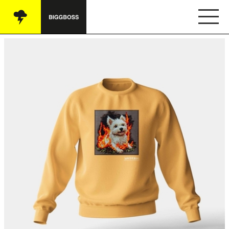
Vše
Audio
Oblečení
Knihy
Ostatní
English
Obchodní podmínky
Kontakt