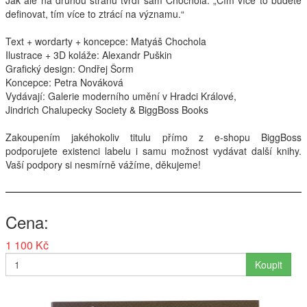
Jak ale na druhou stranu tvrdí sám Chochola: „Čím více to budete
definovat, tím více to ztrácí na významu.“
Interpreti
Text + wordarty + koncepce: Matyáš Chochola
Ilustrace + 3D koláže: Alexandr Puškin
Grafický design: Ondřej Šorm
Koncepce: Petra Nováková
Vydávají: Galerie moderního umění v Hradci Králové,
Jindrich Chalupecky Society & BiggBoss Books
Zakoupením jakéhokoliv titulu přímo z e-shopu BiggBoss
podporujete existenci labelu i samu možnost vydávat další knihy.
Vaší podpory si nesmírně vážíme, děkujeme!
Cena
1 100 Kč
Koupit