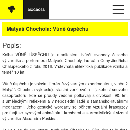
Vše
Matyáš Chochola: Vůně úspěchu
Audio
Popis:
Oblečení
Kniha VŮNĚ ÚSPĚCHU je manifestem tvůrčí svobody českého
výtvarníka a performera Matyáše Chocholy, laureáta Ceny Jindřicha
Knihy
Chalupeckého z roku 2016. Vrstevnatá eklektická publikace vznikala
téměř 10 let.
Ostatní
Vůně úspěchu je volným literárně-výtvarným experimentem, v němž
Matyáš Chochola vykresluje vlastní verzi světa – jakéhosi snového
časoprostoru, kde se proudy vědomí potkávají s divokostí 90. let,
English
s uměleckými reflexemi a v neposlední řadě s šamansko-rituálními
meditacemi. Jeho gestické wordarty se během vizuální krasojízdy
Obchodní podmínky
prolínají se syrovými animálními kresbami a surrealistickými vizemi
výtvarníka Alexandra Puškina.
Kontakt