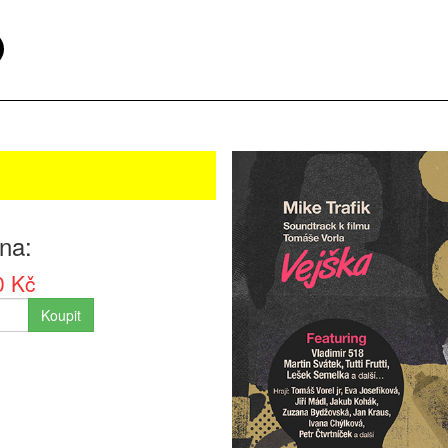
na
0 Kč
Koupit