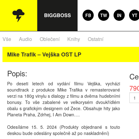
FB
TW
IN
YT
Vše
Audio
Oblečení
Knihy
Ostatní
Mike Trafik – Vejška OST LP
Popis:
Ce
Po deseti letech od vydání filmu Vejška, vycházi
79
soundtrack z produkce Mike Trafika v remasterované
verzi na 180g vinylu s dialogy z filmu a dvěma hudebními
bonusy. To vše zabalené ve velkorysém dvoukřídlém
obalu s grafickým designem od Zece. Obsahuje hity jako
Planeta Praha, Zdrhej, I Am Down….
Odesíláme 15. 5. 2024 (Produkty objednané s touto
deskou bude odeslány společně až po naskladnění)