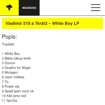
Vše
Vladimir 518 a 7krát3 – White Boy LP
Audio
Popis:
Oblečení
Tracklist:
Knihy
1 White Boy
2 Bába nákup teriér
Ostatní
3 Domov
4 Quattro for Magic
5 Mutagen
6 Jsem měkkej
English
7 To.
8 Power sliz
Obchodní podmínky
9 Spadl jsem mezi ně
10 Kde jsme teď
11 Sprcha
Kontakt