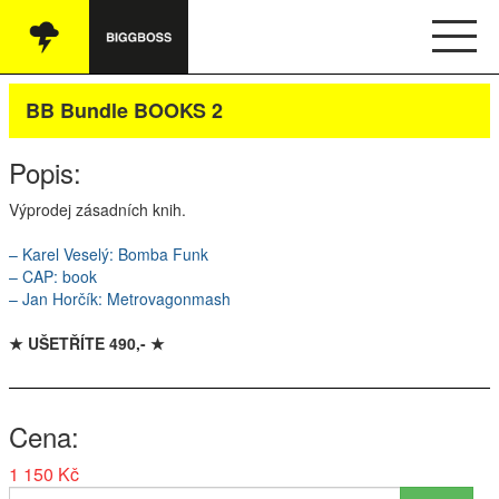
Vše
BB Bundle BOOKS 2
Audio
Popis:
Oblečení
Výprodej zásadních knih.
Knihy
– Karel Veselý: Bomba Funk
–
CAP
: book
Ostatní
– Jan Horčík: Metrovagonmash
★ UŠETŘÍTE 490,- ★
English
Cena
Obchodní podmínky
1 150 Kč
Kontakt