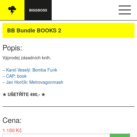
Vše
BB Bundle BOOKS 2
Audio
Popis:
Oblečení
Výprodej zásadních knih.
Knihy
– Karel Veselý: Bomba Funk
–
CAP
: book
Ostatní
– Jan Horčík: Metrovagonmash
★ UŠETŘÍTE 490,- ★
English
Cena
Obchodní podmínky
1 150 Kč
Kontakt