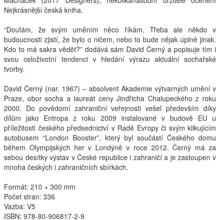
Macháček (2017 Designers), několikanásobní držitelé ocenění
Nejkrásnější česká kniha.
Interpreti
“Doufám, že svým uměním něco říkám. Třeba ale někdo v
budoucnosti zjistí, že bylo o ničem, nebo to bude nějak úplně jinak.
Kdo to má sakra vědět?” dodává sám David Černý a popisuje tím i
svou celoživotní tendenci v hledání výrazu aktuální sochařské
tvorby.
David Černý (nar. 1967) – absolvent Akademie výtvarných umění v
Praze, obor socha a laureát ceny Jindřicha Chalupeckého z roku
2000. Do povědomí zahraniční veřejnosti vešel především díky
dílům jako Entropa z roku 2009 instalované v budově EU u
příležitosti českého předsednictví v Radě Evropy či svým klikujícím
autobusem “London Booster”, který byl součástí Českého domu
během Olympijských her v Londýně v roce 2012. Černý má za
sebou desítky výstav v České republice i zahraničí a je zastoupen v
mnoha českých i zahraničních sbírkách.
Formát: 210 × 300 mm
Počet stran: 336
Vazba: V5
ISBN
: 978-80-906817-2-9