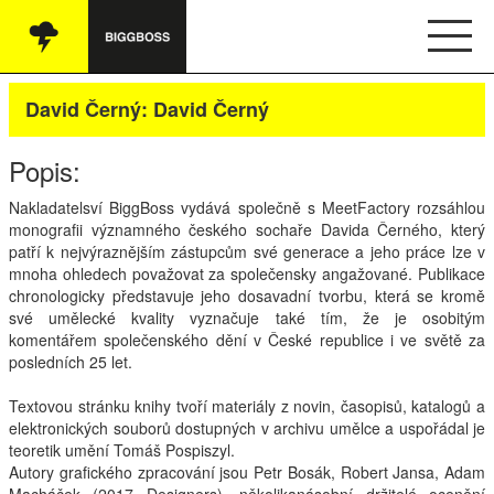
Vše
David Černý: David Černý
Audio
Popis:
Oblečení
Nakladatelsví BiggBoss vydává společně s MeetFactory rozsáhlou
monografii významného českého sochaře Davida Černého, který
Knihy
patří k nejvýraznějším zástupcům své generace a jeho práce lze v
mnoha ohledech považovat za společensky angažované. Publikace
Ostatní
chronologicky představuje jeho dosavadní tvorbu, která se kromě
své umělecké kvality vyznačuje také tím, že je osobitým
komentářem společenského dění v České republice i ve světě za
posledních 25 let.
English
Textovou stránku knihy tvoří materiály z novin, časopisů, katalogů a
Obchodní podmínky
elektronických souborů dostupných v archivu umělce a uspořádal je
teoretik umění Tomáš Pospiszyl.
Autory grafického zpracování jsou Petr Bosák, Robert Jansa, Adam
Kontakt