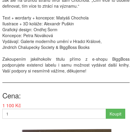
Jak ale na druhou stranu tvrdí sám Chochola: „Čím více to budete
definovat, tím více to ztrácí na významu.“
Interpreti
Text + wordarty + koncepce: Matyáš Chochola
Ilustrace + 3D koláže: Alexandr Puškin
Grafický design: Ondřej Šorm
Koncepce: Petra Nováková
Vydávají: Galerie moderního umění v Hradci Králové,
Jindrich Chalupecky Society & BiggBoss Books
Zakoupením jakéhokoliv titulu přímo z e-shopu BiggBoss
podporujete existenci labelu i samu možnost vydávat další knihy.
Vaší podpory si nesmírně vážíme, děkujeme!
Cena
1 100 Kč
Koupit