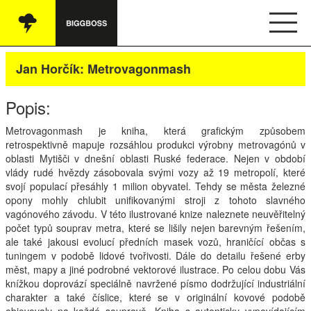
Vše
Jan Horčík: Metrovagonmash
Audio
Popis:
Oblečení
Metrovagonmash je kniha, která grafickým způsobem
retrospektivně mapuje rozsáhlou produkci výrobny metrovagónů v
Knihy
oblasti Mytišči v dnešní oblasti Ruské federace. Nejen v období
vlády rudé hvězdy zásobovala svými vozy až 19 metropolí, které
Ostatní
svojí populací přesáhly 1 milion obyvatel. Tehdy se města železné
opony mohly chlubit unifikovanými stroji z tohoto slavného
vagónového závodu. V této ilustrované knize naleznete neuvěřitelný
počet typů souprav metra, které se lišily nejen barevným řešením,
English
ale také jakousi evolucí předních masek vozů, hraničící občas s
tuningem v podobě lidové tvořivosti. Dále do detailu řešené erby
Obchodní podmínky
měst, mapy a jiné podrobné vektorové ilustrace. Po celou dobu Vás
knížkou doprovází speciálně navržené písmo dodržující industriální
charakter a také číslice, které se v originální kovové podobě
Kontakt