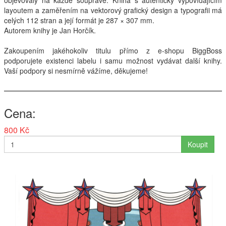
objevovaly na každé soupravě. Kniha s autenticky vypovídajícím
layoutem a zaměřením na vektorový grafický design a typografii má
Interpreti
celých 112 stran a její formát je 287 × 307 mm.
Autorem knihy je Jan Horčík.
Zakoupením jakéhokoliv titulu přímo z e-shopu BiggBoss
podporujete existenci labelu i samu možnost vydávat další knihy.
Vaší podpory si nesmírně vážíme, děkujeme!
Cena
800 Kč
Koupit