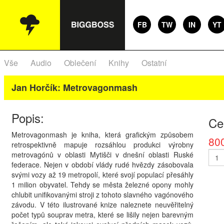
FB
TW
IN
YT
Vše
Audio
Oblečení
Knihy
Ostatní
Jan Horčík: Metrovagonmash
Popis:
Ce
Metrovagonmash je kniha, která grafickým způsobem
80
retrospektivně mapuje rozsáhlou produkci výrobny
metrovagónů v oblasti Mytišči v dnešní oblasti Ruské
federace. Nejen v období vlády rudé hvězdy zásobovala
svými vozy až 19 metropolí, které svojí populací přesáhly
1 milion obyvatel. Tehdy se města železné opony mohly
chlubit unifikovanými stroji z tohoto slavného vagónového
závodu. V této ilustrované knize naleznete neuvěřitelný
počet typů souprav metra, které se lišily nejen barevným