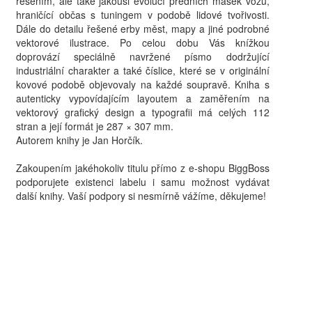
řešením, ale také jakousi evolucí předních masek vozů,
hraničící občas s tuningem v podobě lidové tvořivosti.
Dále do detailu řešené erby měst, mapy a jiné podrobné
vektorové ilustrace. Po celou dobu Vás knížkou
doprovází speciálně navržené písmo dodržující
industriální charakter a také číslice, které se v originální
kovové podobě objevovaly na každé soupravě. Kniha s
autenticky vypovídajícím layoutem a zaměřením na
vektorový grafický design a typografii má celých 112
stran a její formát je 287 × 307 mm.
Autorem knihy je Jan Horčík.
Zakoupením jakéhokoliv titulu přímo z e-shopu BiggBoss
podporujete existenci labelu i samu možnost vydávat
další knihy. Vaší podpory si nesmírně vážíme, děkujeme!