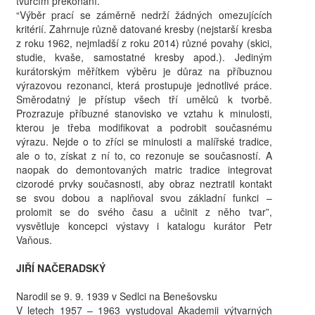
tvůrčím překonání.
“Výběr prací se záměrně nedrží žádných omezujících
kritérií. Zahrnuje různě datované kresby (nejstarší kresba
z roku 1962, nejmladší z roku 2014) různé povahy (skici,
studie, kvaše, samostatné kresby apod.). Jediným
kurátorským měřítkem výběru je důraz na příbuznou
výrazovou rezonanci, která prostupuje jednotlivé práce.
Směrodatný je přístup všech tří umělců k tvorbě.
Prozrazuje příbuzné stanovisko ve vztahu k minulosti,
kterou je třeba modifikovat a podrobit současnému
výrazu. Nejde o to zříci se minulosti a malířské tradice,
ale o to, získat z ní to, co rezonuje se současností. A
naopak do demontovaných matric tradice integrovat
cizorodé prvky současnosti, aby obraz neztratil kontakt
se svou dobou a naplňoval svou základní funkci –
prolomit se do svého času a učinit z něho tvar”,
vysvětluje koncepci výstavy i katalogu kurátor Petr
Vaňous.
JIŘÍ NAČERADSKÝ
Narodil se 9. 9. 1939 v Sedlci na Benešovsku
V letech 1957 – 1963 vystudoval Akademii výtvarných