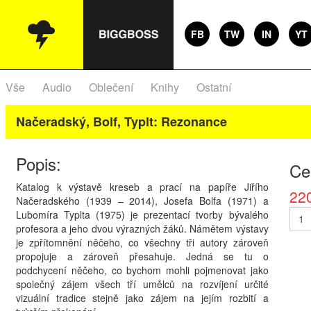
FB
TW
IN
YT
Vše
Audio
Oblečení
Knihy
Ostatní
Načeradský, Bolf, Typlt: Rezonance
Popis:
Ce
Katalog k výstavě kreseb a prací na papíře Jiřího
22
Načeradského (1939 – 2014), Josefa Bolfa (1971) a
Lubomíra Typlta (1975) je prezentací tvorby bývalého
profesora a jeho dvou výrazných žáků. Námětem výstavy
je zpřítomnění něčeho, co všechny tři autory zároveň
propojuje a zároveň přesahuje. Jedná se tu o
podchycení něčeho, co bychom mohli pojmenovat jako
společný zájem všech tří umělců na rozvíjení určité
vizuální tradice stejně jako zájem na jejím rozbití a