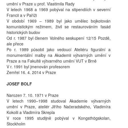
umění v Praze u prof. Vlastimila Rady
V letech 1968 a 1969 pobýval na stipendiích v severní
Francii a v Paříži
V období 1969 – 1989 byl jako umělec bojkotován
komunistickým režimem, živil se restaurováním fasád
historických budov
Od r. 1987 byl členem Volného seskupení 12/15 Pozdě,
ale přece
Po r. 1989 působil jako vedoucí Ateliéru figurální a
monumentální malby na Akademii výtvarných umění v
Praze a na Fakultě výtvarného umění
VUT
v Brně
V r. 1991 byl jmenován profesorem
Zemřel 16. 4. 2014 v Praze
JOSEF
BOLF
Narozen 7. 10. 1971 v Praze
V letech 1990–1998 studoval Akademie výtvarných
umění v Praze, ateliér Jiřího Načeradského, Vladimíra
Kokolii a Vladimíra Skrepla
V roce 1995 studijně pobýval v Kongsthögskolan,
Stockholm