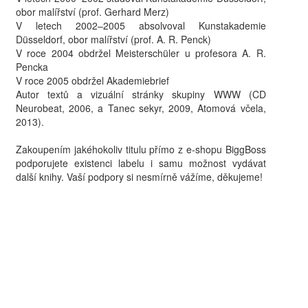
obor malířství (prof. Gerhard Merz)
V letech 2002–2005 absolvoval Kunstakademie
Düsseldorf, obor malířství (prof. A. R. Penck)
V roce 2004 obdržel Meisterschüler u profesora A. R.
Pencka
V roce 2005 obdržel Akademiebrief
Autor textů a vizuální stránky skupiny
WWW
(CD
Neurobeat, 2006, a Tanec sekyr, 2009, Atomová včela,
2013).
Zakoupením jakéhokoliv titulu přímo z e-shopu BiggBoss
podporujete existenci labelu i samu možnost vydávat
další knihy. Vaší podpory si nesmírně vážíme, děkujeme!