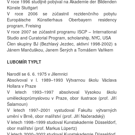
V roce 1996 studijně pobýval na Akademie der Bildenden
Künste Stuttgart
V roce 2006 se zúčastnil rezidenčního pobytu
Europäische Künstlerhaus Oberbayern residency
program, Freising
V roce 2007 se zúčastnil programu
ISCP
– International
Studio and Curatorial Program, scholarship,
NYC
,
USA
Člen skupiny BJ (Bezhlavý Jezdec, aktivní 1998-2002) s
Jánem Mančuškou, Janem Šerých a Tomášem Vaňkem
LUBOMÍR
TYPLT
Narodil se 6. 6. 1975 v Jilemnici
Absolvoval v l. 1989–1993 Výtvarnou školu Václava
Hollara v Praze
V letech 1993–1997 absolvoval Vysokou školu
uměleckoprůmyslovou v Praze, obor ilustrace (prof. Jiří
Šalamoun)
V letech 1997–2001 vystudoval Fakultu výtvarných
umění v Brně, obor malířství (prof. Jiří Načeradský)
V letech 1998–1999 studoval Kunstakademie Düsseldorf,
obor malířství (prof. Markus Lüpertz)
V letech 2000–2002 studoval Kunstakademie Düsseldorf,