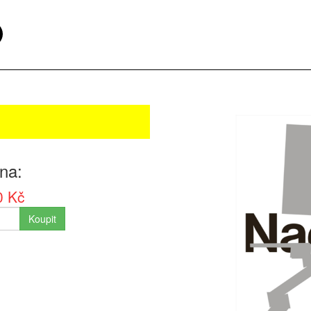
na
0 Kč
Koupit