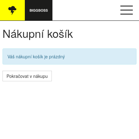
Vše
Nákupní košík
Audio
Oblečení
Váš nákupní košík je prázdný
Knihy
Pokračovat v nákupu
Ostatní
English
Obchodní podmínky
Kontakt