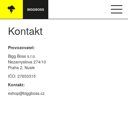
Vše
Kontakt
Audio
Provozovatel:
Oblečení
Bigg Boss s.r.o.
Knihy
Nezamyslova 274/10
Praha 2, Nusle
Ostatní
IČO: 27653315
Kontakt:
eshop@biggboss.cz
English
Obchodní podmínky
Kontakt