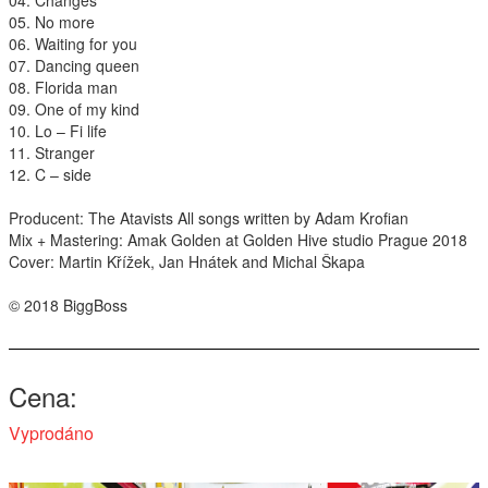
04. Changes
05. No more
Interpreti
06. Waiting for you
07. Dancing queen
08. Florida man
09. One of my kind
10. Lo – Fi life
11. Stranger
12. C – side
Producent: The Atavists All songs written by Adam Krofian
Mix + Mastering: Amak Golden at Golden Hive studio Prague 2018
Cover: Martin Křížek, Jan Hnátek and Michal Škapa
© 2018 BiggBoss
Cena
Vyprodáno