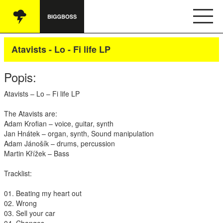
Vše
Atavists - Lo - Fi life LP
Audio
Popis:
Oblečení
Atavists – Lo – Fi life LP
Knihy
The Atavists are:
Adam Krofian – voice, guitar, synth
Ostatní
Jan Hnátek – organ, synth, Sound manipulation
Adam Jánošík – drums, percussion
Martin Křížek – Bass
English
Tracklist:
Obchodní podmínky
01. Beating my heart out
02. Wrong
03. Sell your car
Kontakt