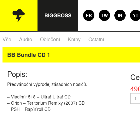
FB
TW
IN
YT
Vše
Audio
Oblečení
Knihy
Ostatní
BB Bundle CD 1
Popis:
Ce
Předvánoční výprodej zásadních nosičů.
49
– Vladimir 518 – Ultra! Ultra! CD
– Orion – Teritorium Remixy (2007) CD
–
PSH
– Rap’n’roll CD