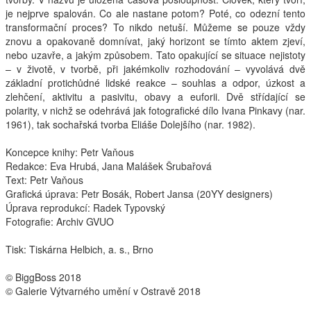
je nejprve spalován. Co ale nastane potom? Poté, co odezní tento
Interpreti
transformační proces? To nikdo netuší. Můžeme se pouze vždy
znovu a opakovaně domnívat, jaký horizont se tímto aktem zjeví,
nebo uzavře, a jakým způsobem. Tato opakující se situace nejistoty
– v životě, v tvorbě, při jakémkoliv rozhodování – vyvolává dvě
základní protichůdné lidské reakce – souhlas a odpor, úzkost a
zlehčení, aktivitu a pasivitu, obavy a euforii. Dvě střídající se
polarity, v nichž se odehrává jak fotografické dílo Ivana Pinkavy (nar.
1961), tak sochařská tvorba Eliáše Dolejšího (nar. 1982).
Koncepce knihy: Petr Vaňous
Redakce: Eva Hrubá, Jana Malášek Šrubařová
Text: Petr Vaňous
Grafická úprava: Petr Bosák, Robert Jansa (20YY designers)
Úprava reprodukcí: Radek Typovský
Fotografie: Archiv
GVUO
Tisk: Tiskárna Helbich, a. s., Brno
© BiggBoss 2018
© Galerie Výtvarného umění v Ostravě 2018