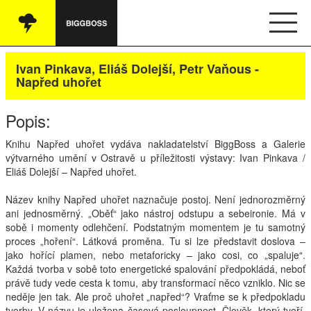
Vše
Ivan Pinkava, Eliáš Dolejší, Petr Vaňous -
Napřed uhořet
Audio
Popis:
Oblečení
Knihu Napřed uhořet vydáva nakladatelství BiggBoss a Galerie
Knihy
výtvarného umění v Ostravě u příležitosti výstavy: Ivan Pinkava /
Eliáš Dolejší – Napřed uhořet.
Ostatní
Název knihy Napřed uhořet naznačuje postoj. Není jednorozměrný
ani jednosměrný. „Oběť“ jako nástroj odstupu a sebeironie. Má v
sobě i momenty odlehčení. Podstatným momentem je tu samotný
English
proces „hoření“. Látková proměna. Tu si lze představit doslova –
jako hořící plamen, nebo metaforicky – jako cosi, co „spaluje“.
Obchodní podmínky
Každá tvorba v sobě toto energetické spalování předpokládá, neboť
právě tudy vede cesta k tomu, aby transformací něco vzniklo. Nic se
neděje jen tak. Ale proč uhořet „napřed“? Vraťme se k předpokladu
Kontakt
tvorby. V názvu je uložena časová posloupnost. Člověk, který tvoří,