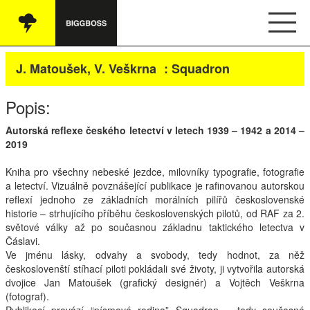
Vše
J. Matoušek, V. Veškrna : Squadron
Audio
Popis:
Oblečení
Autorská reflexe českého letectví v letech 1939 – 1942 a 2014 –
2019
Knihy
Kniha pro všechny nebeské jezdce, milovníky typografie, fotografie
Ostatní
a letectví. Vizuálně povznášející publikace je rafinovanou autorskou
reflexí jednoho ze základních morálních pilířů československé
historie – strhujícího příběhu československých pilotů, od
RAF
za 2.
světové války až po současnou základnu taktického letectva v
English
Čáslavi.
Ve jménu lásky, odvahy a svobody, tedy hodnot, za něž
Obchodní podmínky
českoslovenští stíhací piloti pokládali své životy, ji vytvořila autorská
dvojice Jan Matoušek (grafický designér) a Vojtěch Veškrna
(fotograf).
Kontakt