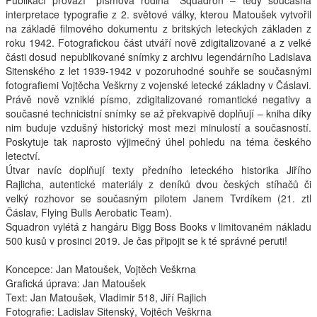
Publikací provází “písmová rodina” Squadron – tedy současná
interpretace typografie z 2. světové války, kterou Matoušek vytvořil
Interpreti
na základě filmového dokumentu z britských leteckých základen z
roku 1942. Fotografickou část utváří nově zdigitalizované a z velké
části dosud nepublikované snímky z archivu legendárního Ladislava
Sitenského z let 1939-1942 v pozoruhodné souhře se současnými
fotografiemi Vojtěcha Veškrny z vojenské letecké základny v Čáslavi.
Právě nově vzniklé písmo, zdigitalizované romantické negativy a
současné technicistní snímky se až překvapivě doplňují – kniha díky
nim buduje vzdušný historický most mezi minulostí a současností.
Poskytuje tak naprosto výjimečný úhel pohledu na téma českého
letectví.
Útvar navíc doplňují texty předního leteckého historika Jiřího
Rajlicha, autentické materiály z deníků dvou českých stíhačů či
velký rozhovor se současným pilotem Janem Tvrdíkem (21. ztl
Čáslav, Flying Bulls Aerobatic Team).
Squadron vylétá z hangáru Bigg Boss Books v limitovaném nákladu
500 kusů v prosinci 2019. Je čas připojit se k té správné peruti!
Koncepce: Jan Matoušek, Vojtěch Veškrna
Grafická úprava: Jan Matoušek
Text: Jan Matoušek, Vladimir 518, Jiří Rajlich
Fotografie: Ladislav Sitenský, Vojtěch Veškrna