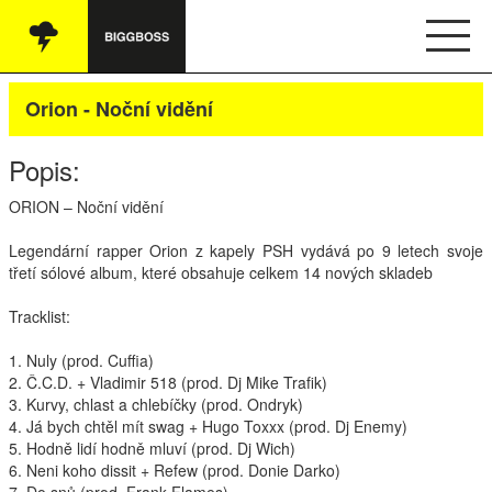
Vše
Orion - Noční vidění
Audio
Popis:
Oblečení
ORION
– Noční vidění
Knihy
Legendární rapper Orion z kapely
PSH
vydává po 9 letech svoje
třetí sólové album, které obsahuje celkem 14 nových skladeb
Ostatní
Tracklist:
1. Nuly (prod. Cuffia)
English
2. Č.C.D. + Vladimir 518 (prod. Dj Mike Trafik)
3. Kurvy, chlast a chlebíčky (prod. Ondryk)
Obchodní podmínky
4. Já bych chtěl mít swag + Hugo Toxxx (prod. Dj Enemy)
5. Hodně lidí hodně mluví (prod. Dj Wich)
6. Neni koho dissit + Refew (prod. Donie Darko)
Kontakt