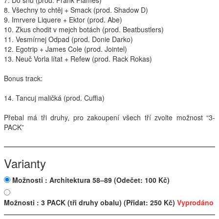
7. Do snů (prod. Frank Flames)
8. Všechny to chtěj + Smack (prod. Shadow D)
Interpreti
9. Imrvere Liquere + Ektor (prod. Abe)
10. Zkus chodit v mejch botách (prod. Beatbustlers)
11. Vesmírnej Odpad (prod. Donie Darko)
12. Egotrip + James Cole (prod. Jointel)
13. Neuč Vorla lítat + Refew (prod. Rack Rokas)
Bonus track:
14. Tancuj maličká (prod. Cuffia)
Přebal má tři druhy, pro zakoupení všech tří zvolte možnost “3-
PACK
”
Varianty
Možnosti : Architektura 58–89
(Odečet: 100 Kč)
Možnosti : 3 PACK (tři druhy obalu)
(Přidat: 250 Kč)
Vyprodáno