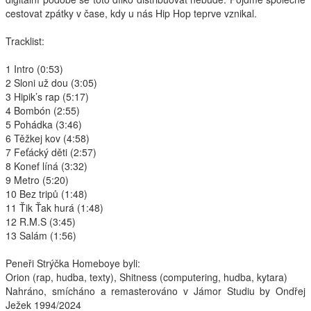
cestovat zpátky v čase, kdy u nás Hip Hop teprve vznikal.
Interpreti
Tracklist:
1 Intro (0:53)
2 Sloni už dou (3:05)
3 Hipik’s rap (5:17)
4 Bombón (2:55)
5 Pohádka (3:46)
6 Těžkej kov (4:58)
7 Feťácký děti (2:57)
8 Konef líná (3:32)
9 Metro (5:20)
10 Bez tripů (1:48)
11 Ťik Ťak hurá (1:48)
12 R.M.S (3:45)
13 Salám (1:56)
Peneři Strýčka Homeboye byli:
Orion (rap, hudba, texty), Shitness (computering, hudba, kytara)
Nahráno, smícháno a remasterováno v Jámor Studiu by Ondřej
Ježek 1994/2024