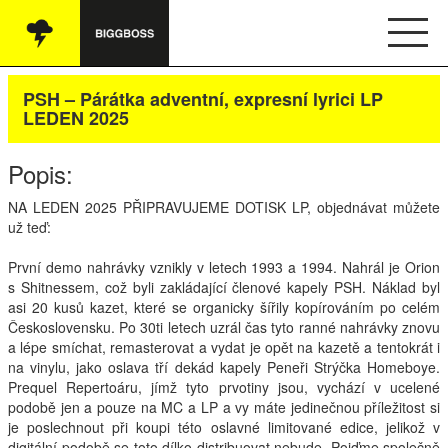
Vše
PSH – Párátka adventní, expresní lyrici LP
LEDEN 2025
Audio
Popis:
Oblečení
NA
LEDEN
2025 PŘIPRAVUJEME
DOTISK
LP, objednávat můžete
Knihy
už teď:
Ostatní
První demo nahrávky vznikly v letech 1993 a 1994. Nahrál je Orion
s Shitnessem, což byli zakládající členové kapely
PSH
. Náklad byl
asi 20 kusů kazet, které se organicky šířily kopírováním po celém
Československu. Po 30ti letech uzrál čas tyto ranné nahrávky znovu
English
a lépe smíchat, remasterovat a vydat je opět na kazetě a tentokrát i
na vinylu, jako oslava tří dekád kapely Peneři Strýčka Homeboye.
Obchodní podmínky
Prequel Repertoáru, jímž tyto prvotiny jsou, vychází v ucelené
podobě jen a pouze na MC a LP a vy máte jedinečnou příležitost si
je poslechnout při koupi této oslavné limitované edice, jelikož v
Kontakt
digitální podobě se toto dílko distribuovat nebude. Pojďme společně