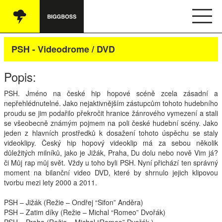
Vše
PSH - Videodrome / DVD
Audio
Popis:
Oblečení
PSH. Jméno na české hip hopové scéně zcela zásadní a
nepřehlédnutelné. Jako nejaktivnějším zástupcům tohoto hudebního
Knihy
proudu se jim podařilo překročit hranice žánrového vymezení a stali
se všeobecně známým pojmem na poli české hudební scény. Jako
Ostatní
jeden z hlavních prostředků k dosažení tohoto úspěchu se staly
videoklipy. Český hip hopový videoklip má za sebou několik
důležitých milníků, jako je Jižák, Praha, Du dolu nebo nově Vim já?
či Můj rap můj svět. Vždy u toho byli
PSH
. Nyní přichází ten správný
English
moment na bilanční video
DVD
, které by shrnulo jejich klipovou
tvorbu mezi lety 2000 a 2011.
Obchodní podmínky
PSH
– Jižák (Režie – Ondřej “Sifon” Anděra)
PSH
– Zatim díky (Režie – Michal “Romeo” Dvořák)
Kontakt