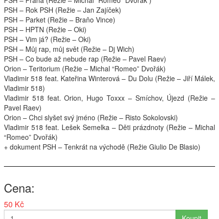
PSH
– Praha (Režie – Michal “Romeo” Dvořák )
PSH
– Rok
PSH
(Režie – Jan Zajíček)
Interpreti
PSH
– Parket (Režie – Braňo Vince)
PSH
–
HPTN
(Režie – Oki)
PSH
– Vim já? (Režie – Oki)
PSH
– Můj rap, můj svět (Režie – Dj Wich)
PSH
– Co bude až nebude rap (Režie – Pavel Raev)
Orion – Teritorium (Režie – Michal “Romeo” Dvořák)
Vladimir 518 feat. Kateřina Winterová – Du Dolu (Režie – Jiří Málek,
Vladimir 518)
Vladimir 518 feat. Orion, Hugo Toxxx – Smíchov, Újezd (Režie –
Pavel Raev)
Orion – Chci slyšet svý jméno (Režie – Risto Sokolovski)
Vladimir 518 feat. Lešek Semelka – Děti prázdnoty (Režie – Michal
“Romeo” Dvořák)
+ dokument
PSH
– Tenkrát na východě (Režie Giulio De Blasio)
Cena
50 Kč
Koupit