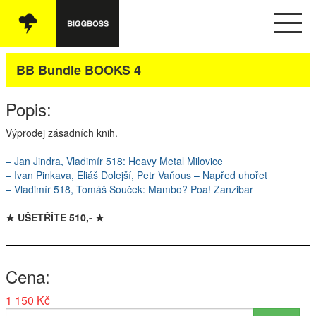
Vše
BB Bundle BOOKS 4
Audio
Popis:
Oblečení
Výprodej zásadních knih.
Knihy
– Jan Jindra, Vladimír 518: Heavy Metal Milovice
– Ivan Pinkava, Eliáš Dolejší, Petr Vaňous – Napřed uhořet
Ostatní
– Vladimír 518, Tomáš Souček: Mambo? Poa! Zanzibar
★ UŠETŘÍTE 510,- ★
English
Cena
Obchodní podmínky
1 150 Kč
Kontakt