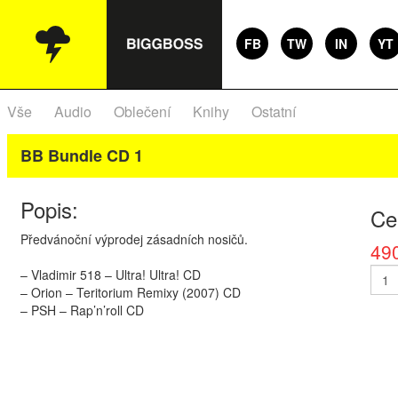
FB
TW
IN
YT
Vše
Audio
Oblečení
Knihy
Ostatní
BB Bundle CD 1
Popis:
Ce
Předvánoční výprodej zásadních nosičů.
49
– Vladimir 518 – Ultra! Ultra! CD
– Orion – Teritorium Remixy (2007) CD
–
PSH
– Rap’n’roll CD