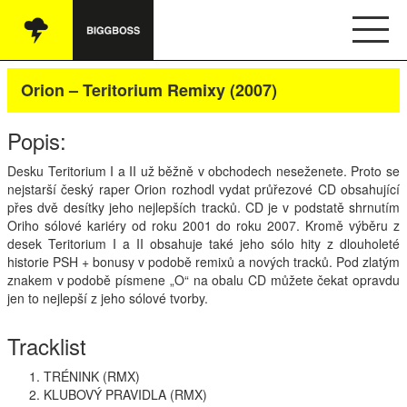
Vše
Orion – Teritorium Remixy (2007)
Audio
Popis:
Oblečení
Desku Teritorium I a II už běžně v obchodech neseženete. Proto se
nejstarší český raper Orion rozhodl vydat průřezové CD obsahující
Knihy
přes dvě desítky jeho nejlepších tracků. CD je v podstatě shrnutím
Oriho sólové kariéry od roku 2001 do roku 2007. Kromě výběru z
Ostatní
desek Teritorium I a II obsahuje také jeho sólo hity z dlouholeté
historie
PSH
+ bonusy v podobě remixů a nových tracků. Pod zlatým
znakem v podobě písmene „O“ na obalu CD můžete čekat opravdu
jen to nejlepší z jeho sólové tvorby.
English
Tracklist
Obchodní podmínky
TRÉNINK (
RMX
)
Kontakt
KLUBOVÝ
PRAVIDLA
(
RMX
)