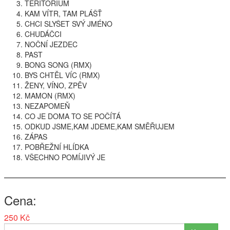
TERITORIUM
Interpreti
KAM
VÍTR,
TAM
PLÁŠŤ
CHCI
SLYŠET SVÝ JMÉNO
CHUDÁČCI
NOČNÍ
JEZDEC
PAST
BONG
SONG
(
RMX
)
BYS
CHTĚL VÍC (
RMX
)
ŽENY, VÍNO, ZPĚV
MAMON
(
RMX
)
NEZAPOMEŇ
CO JE
DOMA
TO SE POČÍTÁ
ODKUD
JSME
,
KAM
JDEME
,
KAM
SMĚŘUJEM
ZÁPAS
POBŘEŽNÍ HLÍDKA
VŠECHNO POMÍJIVÝ JE
Cena
250 Kč