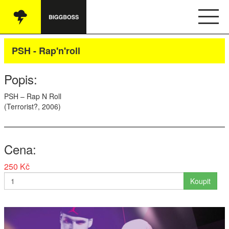
Vše
PSH - Rap'n'roll
Audio
Popis:
Oblečení
PSH
– Rap N Roll
(Terrorist?, 2006)
Knihy
Ostatní
Cena
250 Kč
English
Koupit
Obchodní podmínky
Kontakt