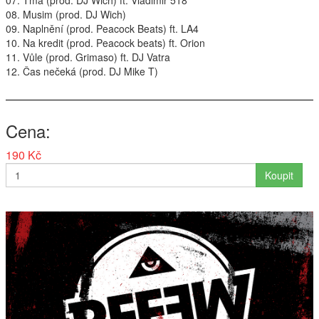
07. Tma (prod. DJ Wich) ft. Vladimir 518
08. Musim (prod. DJ Wich)
Interpreti
09. Naplnění (prod. Peacock Beats) ft. LA4
10. Na kredit (prod. Peacock beats) ft. Orion
11. Vůle (prod. Grimaso) ft. DJ Vatra
12. Čas nečeká (prod. DJ Mike T)
Cena
190 Kč
Koupit