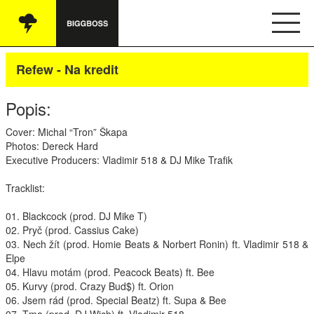
Vše
Refew - Na kredit
Audio
Popis:
Oblečení
Cover: Michal “Tron” Škapa
Photos: Dereck Hard
Knihy
Executive Producers: Vladimir 518 & DJ Mike Trafik
Ostatní
Tracklist:
01. Blackcock (prod. DJ Mike T)
02. Pryč (prod. Cassius Cake)
English
03. Nech žít (prod. Homie Beats & Norbert Ronin) ft. Vladimir 518 &
Elpe
Obchodní podmínky
04. Hlavu motám (prod. Peacock Beats) ft. Bee
05. Kurvy (prod. Crazy Bud$) ft. Orion
06. Jsem rád (prod. Special Beatz) ft. Supa & Bee
Kontakt