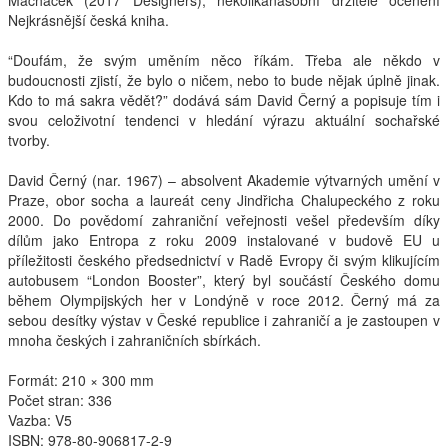
Macháček (2017 Designers), několikanásobní držitelé ocenění
Nejkrásnější česká kniha.
Interpreti
“Doufám, že svým uměním něco říkám. Třeba ale někdo v
budoucnosti zjistí, že bylo o ničem, nebo to bude nějak úplně jinak.
Kdo to má sakra vědět?” dodává sám David Černý a popisuje tím i
svou celoživotní tendenci v hledání výrazu aktuální sochařské
tvorby.
David Černý (nar. 1967) – absolvent Akademie výtvarných umění v
Praze, obor socha a laureát ceny Jindřicha Chalupeckého z roku
2000. Do povědomí zahraniční veřejnosti vešel především díky
dílům jako Entropa z roku 2009 instalované v budově EU u
příležitosti českého předsednictví v Radě Evropy či svým klikujícím
autobusem “London Booster”, který byl součástí Českého domu
během Olympijských her v Londýně v roce 2012. Černý má za
sebou desítky výstav v České republice i zahraničí a je zastoupen v
mnoha českých i zahraničních sbírkách.
Formát: 210 × 300 mm
Počet stran: 336
Vazba: V5
ISBN
: 978-80-906817-2-9