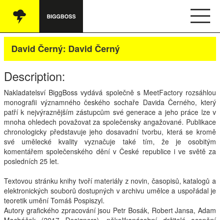
Vše
David Černý: David Černý
Audio
Description:
Oblečení
Nakladatelsví BiggBoss vydává společně s MeetFactory rozsáhlou
monografii významného českého sochaře Davida Černého, který
Knihy
patří k nejvýraznějším zástupcům své generace a jeho práce lze v
mnoha ohledech považovat za společensky angažované. Publikace
Ostatní
chronologicky představuje jeho dosavadní tvorbu, která se kromě
své umělecké kvality vyznačuje také tím, že je osobitým
komentářem společenského dění v České republice i ve světě za
posledních 25 let.
Česky
Textovou stránku knihy tvoří materiály z novin, časopisů, katalogů a
Obchodní podmínky
elektronických souborů dostupných v archivu umělce a uspořádal je
teoretik umění Tomáš Pospiszyl.
Autory grafického zpracování jsou Petr Bosák, Robert Jansa, Adam
Kontakt