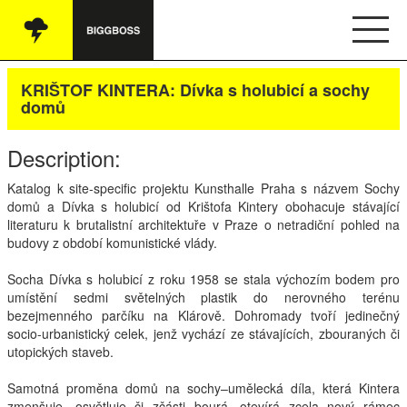
Vše
KRIŠTOF KINTERA: Dívka s holubicí a sochy
domů
Audio
Description:
Oblečení
Katalog k site-specific projektu Kunsthalle Praha s názvem Sochy
Knihy
domů a Dívka s holubicí od Krištofa Kintery obohacuje stávající
literaturu k brutalistní architektuře v Praze o netradiční pohled na
Ostatní
budovy z období komunistické vlády.
Socha Dívka s holubicí z roku 1958 se stala výchozím bodem pro
umístění sedmi světelných plastik do nerovného terénu
Česky
bezejmenného parčíku na Klárově. Dohromady tvoří jedinečný
socio-urbanistický celek, jenž vychází ze stávajících, zbouraných či
Obchodní podmínky
utopických staveb.
Samotná proměna domů na sochy–umělecká díla, která Kintera
Kontakt
zmenšuje, osvětluje či zčásti bourá, otevírá zcela nový rámec