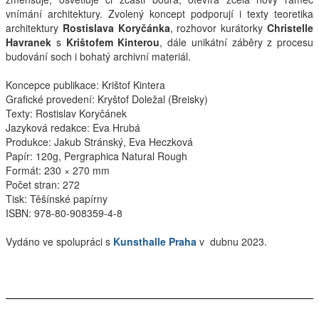
vnímání architektury. Zvolený koncept podporují i texty teoretika
Interpreti
architektury
Rostislava Koryčánka
, rozhovor kurátorky
Christelle
Havranek
s
Krištofem Kinterou
, dále unikátní záběry z procesu
budování soch i bohatý archivní materiál.
Koncepce publikace: Krištof Kintera
Grafické provedení: Kryštof Doležal (Breisky)
Texty: Rostislav Koryčánek
Jazyková redakce: Eva Hrubá
Produkce: Jakub Stránský, Eva Heczková
Papír: 120g, Pergraphica Natural Rough
Formát: 230 × 270 mm
Počet stran: 272
Tisk: Těšínské papírny
ISBN
: 978-80-908359-4-8
Vydáno ve spolupráci s
Kunsthalle Praha
v dubnu 2023.