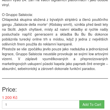
vinyl.
Interpreti
O Gruppo Salsiccia:
Chlapecká skupina složená z bývalých striptérů a členů pouličního
gangu „Salsiccie della morte“ (Klobásy smrti), vznikla před šesti lety
na Sicílii. Jejich chytlavé, místy až naivní skladby si rychle našly
posluchače napříč generacemi a skladba Bu Bu Bu dokonce
pobláznila turecký online trh s módou, když ji jedna z největších
oděvních firem použila do reklamní kampaně.
Přestože se vše zpočátku jevilo pouze jako nadsázka a jednorázová
legrace, Gruppo Salsiccia neustále provokuje se svými low artovými
vizemi. V záplavě vyumělkovaných a přeprecizovaných
marketingových uskupení působí kapela jako paprsek čiré energie –
absurdní, sebeironický a zároveň dokonale funkční paradox.
Price
1 200 Kč
Add To Cart