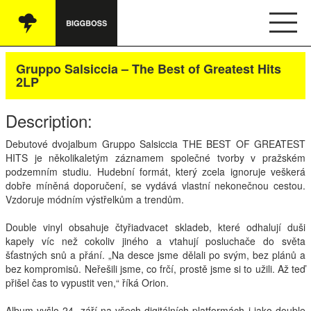
Vše
Gruppo Salsiccia – The Best of Greatest Hits
2LP
Audio
Description:
Oblečení
Debutové dvojalbum Gruppo Salsiccia
THE
BEST
OF
GREATEST
Knihy
HITS
je několikaletým záznamem společné tvorby v pražském
podzemním studiu. Hudební formát, který zcela ignoruje veškerá
Ostatní
dobře míněná doporučení, se vydává vlastní nekonečnou cestou.
Vzdoruje módním výstřelkům a trendům.
Double vinyl obsahuje čtyřiadvacet skladeb, které odhalují duši
Česky
kapely víc než cokoliv jiného a vtahují posluchače do světa
šťastných snů a přání. „Na desce jsme dělali po svým, bez plánů a
Obchodní podmínky
bez kompromisů. Neřešili jsme, co frčí, prostě jsme si to užili. Až teď
přišel čas to vypustit ven,“ říká Orion.
Kontakt
Album vyšlo 24. září na všech digitálních platformách i jako double