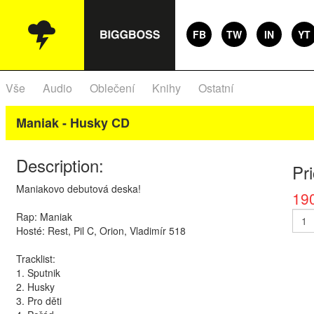
FB
TW
IN
YT
Vše
Audio
Oblečení
Knihy
Ostatní
Maniak - Husky CD
Description:
Pr
Maniakovo debutová deska!
19
Rap: Maniak
Hosté: Rest, Pil C, Orion, Vladimír 518
Tracklist:
1. Sputnik
2. Husky
3. Pro děti