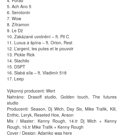
4. Pořád
5. Ach Ano 5
6. Serotonin
7. Wow
8. Zítramon
9. Le Dž
10. Zakázané uvolnění – ft. Pil C
11. Luxus a špína – ft. Orion, Rest
12. L’argent, les putes et le pouvoir
13. Pickle Rick
14. Stachilo
15.
DSPT
16. Slabá síla – ft. Vladimír 518
17. Leep
Výkonný producent: Wert
Nahráno: Drasoff studio, Golden touch, The futures
studio
Producenti: Season, Dj Wich, Day Six, Mike Trafik, Kill,
Enthic, Leryk, Reseted Hoe, Anson
Mix / Master: Kenny Rough, 14.tr Dj Wich + Kenny
Rough, 16.tr Mike Trafik + Kenny Rough
Cover / Design: Adamko was here