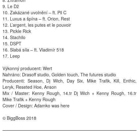
8. Zítramon
9. Le Dž
Interpreti
10. Zakázané uvolnění – ft. Pil C
11. Luxus a špína – ft. Orion, Rest
12. L’argent, les putes et le pouvoir
13. Pickle Rick
14. Stachilo
15.
DSPT
16. Slabá síla – ft. Vladimír 518
17. Leep
Výkonný producent: Wert
Nahráno: Drasoff studio, Golden touch, The futures studio
Producenti: Season, Dj Wich, Day Six, Mike Trafik, Kill, Enthic,
Leryk, Reseted Hoe, Anson
Mix / Master: Kenny Rough, 14.tr Dj Wich + Kenny Rough, 16.tr
Mike Trafik + Kenny Rough
Cover / Design: Adamko was here
© BiggBoss 2018