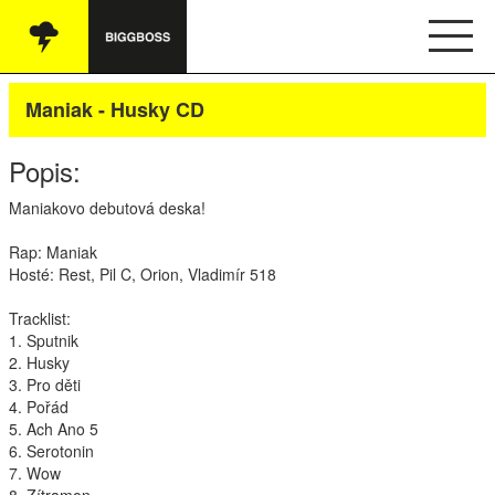
Vše
Maniak - Husky CD
Audio
Popis:
Oblečení
Maniakovo debutová deska!
Knihy
Rap: Maniak
Hosté: Rest, Pil C, Orion, Vladimír 518
Ostatní
Tracklist:
1. Sputnik
2. Husky
English
3. Pro děti
4. Pořád
Obchodní podmínky
5. Ach Ano 5
6. Serotonin
7. Wow
Kontakt